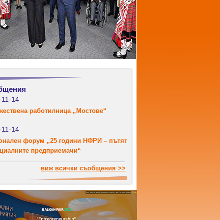
бщения
-11-14
жествена работилница „Мостове“
-11-14
онален форум „25 години НФРИ – пътят
оциалните предприемачи“
виж всички съобщения >>