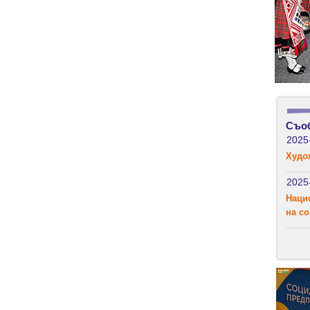
Съо
2025
Худо
2025
Наци
на с