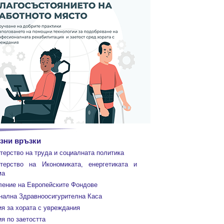
зни връзки
терство на труда и социалната политика
терство на Икономиката, енергетиката и
ма
ление на Европейските Фондове
нална Здравноосигурителна Каса
ия за хората с увреждания
я по заетостта