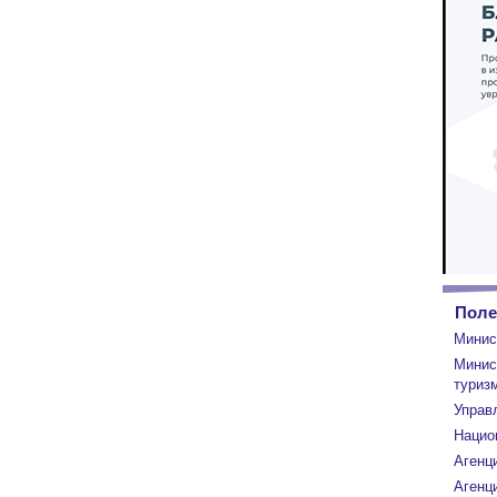
Поле
Минис
Минис
туриз
Управ
Нацио
Агенц
Агенци