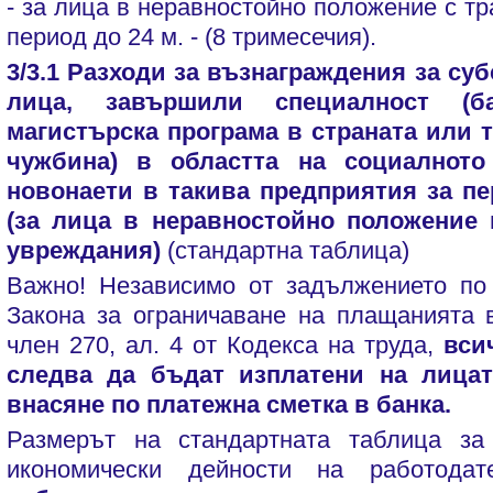
- за лица в неравностойно положение с т
период до 24 м. - (8 тримесечия).
3/3.1 Разходи за възнаграждения за су
лица, завършили специалност (ба
магистърска програма в страната или 
чужбина) в областта на социалното
новонаети в такива предприятия за пер
(за лица в неравностойно положение 
увреждания)
(стандартна таблица)
Важно! Независимо от задължението по ч
Закона за ограничаване на плащанията 
член 270, ал. 4 от Кодекса на труда,
вси
следва да бъдат изплатени на лица
внасяне по платежна сметка в банка.
Размерът на стандартната таблица за
икономически дейности на работода