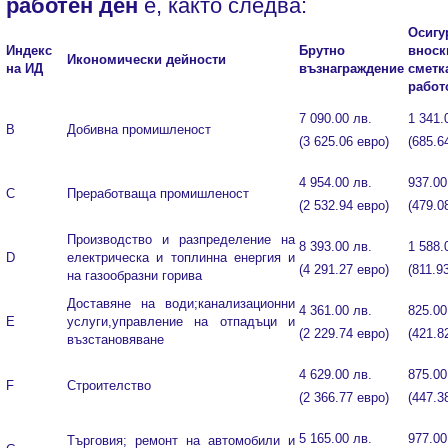
работен ден
е, както следва:
Осигу
Индекс
Брутно
вно
Икономически дейности
на ИД
възнаграждение
сме
работ
7 090.00 лв.
1 341.
В
Добивна промишленост
(3 625.06 евро)
(685.6
4 954.00 лв.
937.00
C
Преработваща промишленост
(2 532.94 евро)
(479.0
Производство и разпределение на
8 393.00 лв.
1 588.
D
електрическа и топлинна енергия и
(4 291.27 евро)
(811.9
на газообразни горива
Доставяне на води;канализационни
4 361.00 лв.
825.00
E
услуги,управление на отпадъци и
(2 229.74 евро)
(421.8
възстановяване
4 629.00 лв.
875.00
F
Строителство
(2 366.77 евро)
(447.3
5 165.00 лв.
977.00
Търговия; ремонт на автомобили и