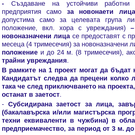
-
Създаване на устойчиви работни
предприятия само
за новонаети лиц
допустима само за целевата група ли
положение, вкл. хора с увреждания)
–
новоназначени лица
се предоставят с п
месеца (4 тримесечия) за новоназначени 
положение
и до 24 м. (8 тримесечия), а
трайни увреждания
.
В рамките на 1 проект могат да бъдат 
Кандидатът следва да прецени колко 
така че след приключването на проекта
останат в заетост
.
-
Субсидирана заетост за лица, зав
(бакалавърска и/или магистърска прог
техни еквиваленти в чужбина) в обла
предприемачество, за период от 3 м. до 