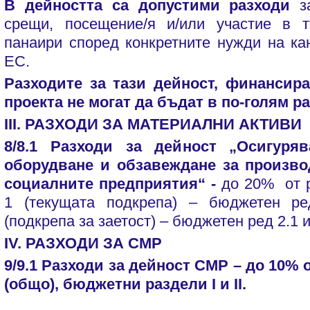
В дейността са допустими разходи
за
срещи, посещение/я и/или участие в т
панаири според конкретните нужди на ка
ЕС.
Разходите за тази дейност, финансир
проекта не могат да бъдат в по-голям ра
III. РАЗХОДИ ЗА МАТЕРИАЛНИ АКТИВИ
8/8.1 Разходи за дейност „Осигуря
оборудване и обзавеждане за произво
социалните предприятия“ -
до 20% от р
1 (текущата подкрепа) – бюджетен ре
(подкрепа за заетост) – бюджетен ред 2.1 и
IV. РАЗХОДИ ЗА СМР
9/9.1 Разходи за дейност СМР – до 10% о
(общо), бюджетни раздели I и II.