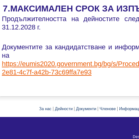
7.МАКСИМАЛЕН СРОК ЗА ИЗП
Продължителността на дейностите сле
31.12.2028 г.
Документите за кандидатстване и инфор
на е-ад
https://eumis2020.government.bg/bg/s/Proced
2e81-4c7f-a42b-73c69ffa7e93
|
|
|
|
За нас
Дейности
Документи
Членове
Информац
Des