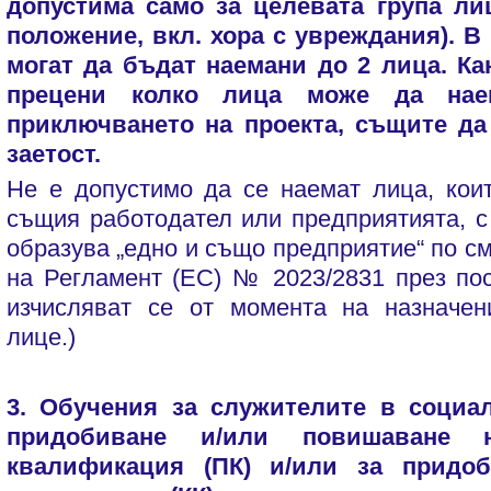
допустима само за целевата група ли
положение, вкл. хора с увреждания). В
могат да бъдат наемани до 2 лица. К
прецени колко лица може да нае
приключването на проекта, същите да
заетост.
Не е допустимо да се наемат лица, кои
същия работодател или предприятията, с
образува „едно и също предприятие“ по сми
на Регламент (ЕС) № 2023/2831 през по
изчисляват се от момента на назначен
лице.)
3.
Обучения за служителите в социа
придобиване и/или повишаване 
квалификация (ПК) и/или за придо