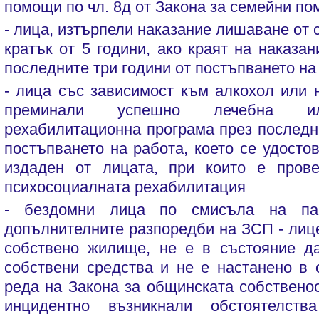
помощи по чл. 8д от Закона за семейни по
- лица, изтърпели наказание лишаване от с
кратък от 5 години, ако краят на наказа
последните три години от постъпването на
- лица със зависимост към алкохол или 
преминали успешно лечебна ил
рехабилитационна програма през последн
постъпването на работа, което се удосто
издаден от лицата, при които е пров
психосоциалната рехабилитация
- бездомни лица по смисъла на па
допълнителните разпоредби на ЗСП - лице
собствено жилище, не е в състояние 
собствени средства и не е настанено в
реда на Закона за общинската собственос
инцидентно възникнали обстоятелств