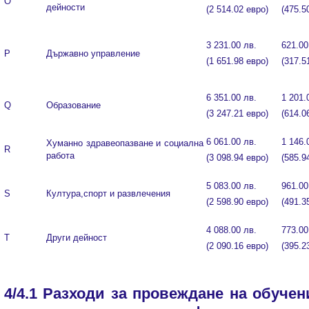
O
дейности
(2 514.02 евро)
(475.5
3 231.00 лв.
621.00
P
Държавно управление
(1 651.98 евро)
(317.5
6 351.00 лв.
1 201.
Q
Образование
(3 247.21 евро)
(614.0
6 061.00 лв.
1 146.
Хуманно здравеопазване и социална
R
работа
(3 098.94 евро)
(585.9
5 083.00 лв.
961.00
S
Култура,спорт и развлечения
(2 598.90 евро)
(491.3
4 088.00 лв.
773.00
T
Други дейност
(2 090.16 евро)
(395.2
4/4.1 Разходи за провеждане на обучен