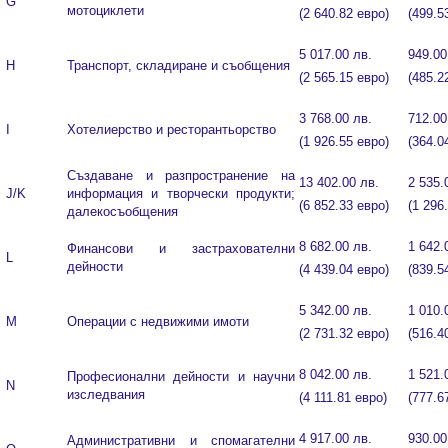
G
мотоциклети
(2 640.82 евро)
(499.5
5 017.00 лв.
949.00
H
Транспорт, складиране и съобщения
(2 565.15 евро)
(485.2
3 768.00 лв.
712.00
I
Хотелиерство и ресторантьорство
(1 926.55 евро)
(364.0
Създаване и разпространение на
13 402.00 лв.
2 535.
J/K
информация и творчески продукти;
(6 852.33 евро)
(1 296
далекосъобщения
8 682.00 лв.
1 642.
Финансови и застрахователни
L
дейности
(4 439.04 евро)
(839.5
5 342.00 лв.
1 010.
М
Операции с недвижими имоти
(2 731.32 евро)
(516.4
8 042.00 лв.
1 521.
Професионални дейности и научни
N
изследвания
(4 111.81 евро)
(777.6
4 917.00 лв.
930.00
Административни и спомагателни