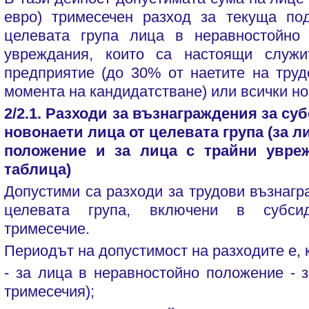
евро) тримесечен разход за текуща по
целевата група лица в неравностойно 
увреждания, които са настоящи служи
предприятие (до 30% от наетите на тру
момента на кандидатстване) или всички но
2/2.1. Разходи за възнаграждения за су
новонаети лица от целевата група (за 
положение и за лица с трайни увреж
таблица)
Допустими са разходи за трудови възнагр
целевата група, включени в субсид
тримесечие.
Периодът на допустимост на разходите е, 
- за лица в неравностойно положение - з
тримесечия);