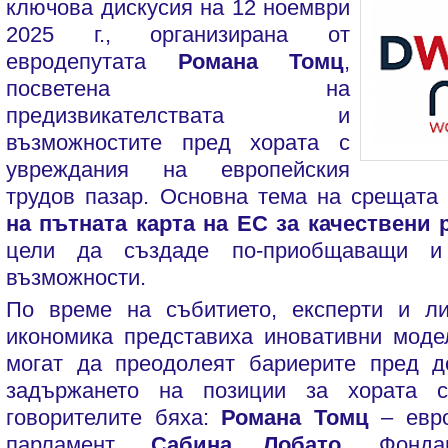
ключова дискусия на 12 ноември
2025 г., организирана от
евродепутата
Романа Томц
,
посветена на
предизвикателствата и
възможностите пред хората с
увреждания на европейския
трудов пазар. Основна тема на срещат
на пътната карта на ЕС за качествени 
цели да създаде по-приобщаващи и 
възможности.
По време на събитието, експерти и л
икономика представиха иновативни моде
могат да преодолеят бариерите пред д
задържането на позиции за хората 
говорителите бяха:
Романа Томц
– евро
парламент,
Сабина Лобато
, Фонд