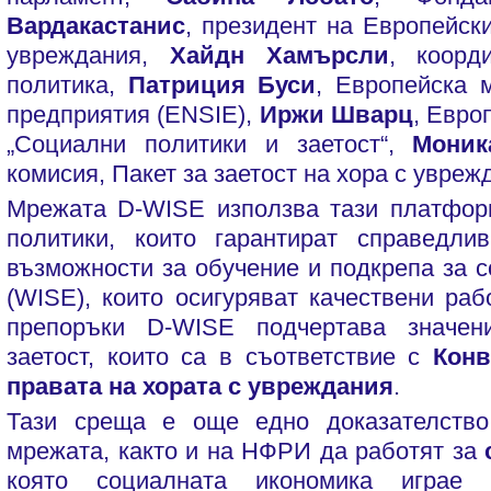
Вардакастанис
, президент на Европейск
увреждания,
Хайдн Хамърсли
, коорд
политика,
Патриция Буси
, Европейска 
предприятия (ENSIE),
Иржи Шварц
, Евро
„Социални политики и заетост“,
Моник
комисия, Пакет за заетост на хора с увреж
Мрежата D-WISE използва тази платформ
политики, които гарантират справедли
възможности за обучение и подкрепа за 
(WISE), които осигуряват качествени раб
препоръки D-WISE подчертава значе
заетост, които са в съответствие с
Конв
правата на хората с увреждания
.
Тази среща е още едно доказателство
мрежата, както и на НФРИ да работят за
която социалната икономика играе