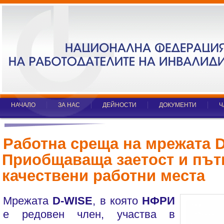
НАЧАЛО
ЗА НАС
ДЕЙНОСТИ
ДОКУМЕНТИ
Ч
Работна среща на мрежата 
Приобщаваща заетост и пътн
качествени работни места
Мрежата
D-WISE
, в която
НФРИ
е редовен член, участва в