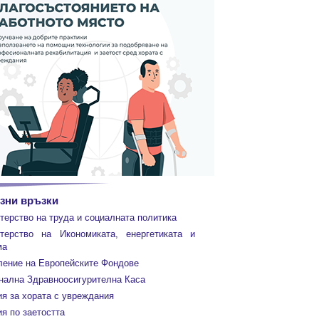
зни връзки
терство на труда и социалната политика
терство на Икономиката, енергетиката и
ма
ление на Европейските Фондове
нална Здравноосигурителна Каса
ия за хората с увреждания
я по заетостта