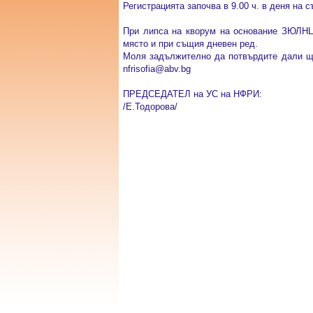
Регистрацията започва в 9.00 ч. в деня на с
При липса на кворум на основание ЗЮЛНЦ
място и при същия дневен ред.
Моля задължително да потвърдите дали ще
nfrisofia@abv.bg
ПРЕДСЕДАТЕЛ на УС на НФРИ:
/Е.Тодорова/