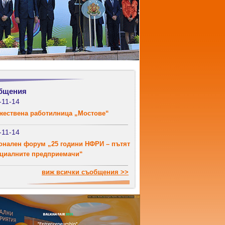
бщения
-11-14
жествена работилница „Мостове“
-11-14
онален форум „25 години НФРИ – пътят
оциалните предприемачи“
виж всички съобщения >>