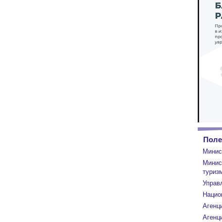
Поле
Минис
Минис
туриз
Управ
Нацио
Агенц
Агенци