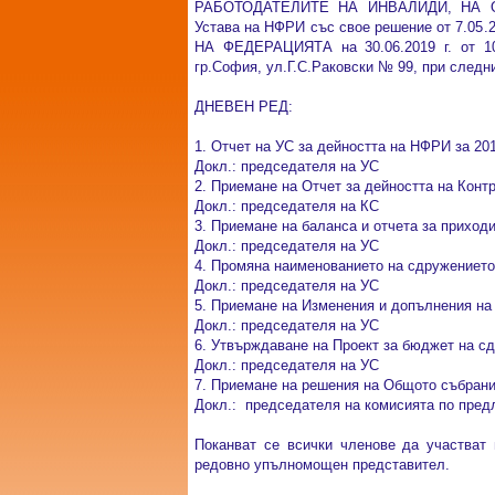
РАБОТОДАТЕЛИТЕ НА ИНВАЛИДИ, НА О
Устава на НФРИ със свое решение от 7
НА ФЕДЕРАЦИЯТА на 30.06.2019 г. от 10
гр.София, ул.Г.С.Раковски № 99, при следн
ДНЕВЕН РЕД:
1. Отчет на УС за дейността на НФРИ за 201
Докл.: председателя на УС
2. Приемане на Отчет за дейността на Контр
Докл.: председателя на КС
3. Приемане на баланса и отчета за приход
Докл.: председателя на УС
4. Промяна наименованието на сдружението
Докл.: председателя на УС
5. Приемане на Изменения и допълнения на
Докл.: председателя на УС
6. Утвърждаване на Проект за бюджет на сд
Докл.: председателя на УС
7. Приемане на решения на Общото събрани
Докл.: председателя на комисията по пред
Поканват се всички членове да участват
редовно упълномощен представител.