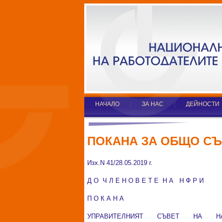
НАЧАЛО
ЗА НАС
ДЕЙНОСТИ
ПОКАНА ЗА ОБЩО СЪ
Изх.N 41/28.05.2019 г.
Д О Ч Л Е Н О В Е Т Е Н А Н Ф Р И
П О К А Н А
УПРАВИТЕЛНИЯТ СЪВЕТ НА Н