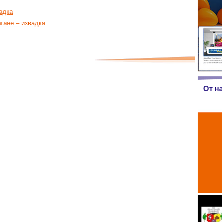
адка
гане – извадка
От н