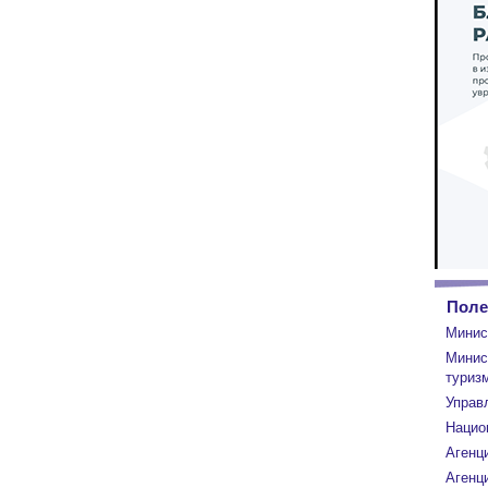
Поле
Минис
Минис
туриз
Управ
Нацио
Агенц
Агенци