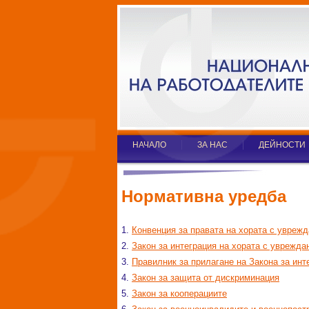
НАЧАЛО
ЗА НАС
ДЕЙНОСТИ
Нормативна уредба
1.
Конвенция за правата на хората с увреж
2.
Закон за интеграция на хората с уврежда
3.
Правилник за прилагане на Закона за инт
4.
Закон за защита от дискриминация
5.
Закон за кооперациите