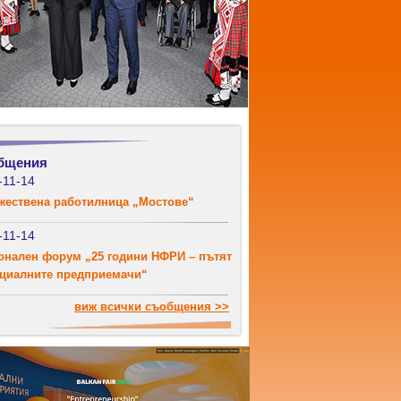
бщения
-11-14
жествена работилница „Мостове“
-11-14
онален форум „25 години НФРИ – пътят
оциалните предприемачи“
виж всички съобщения >>