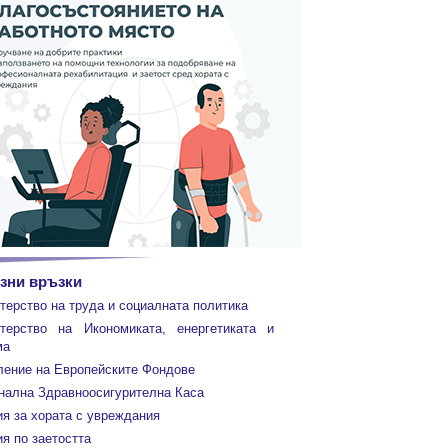
зни връзки
терство на труда и социалната политика
терство на Икономиката, енергетиката и
ма
ление на Европейските Фондове
нална Здравноосигурителна Каса
ия за хората с увреждания
я по заетостта