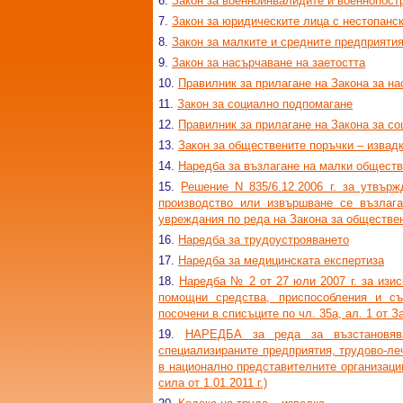
6.
Закон за военноинвалидите и военнопост
7.
Закон за юридическите лица с нестопанс
8.
Закон за малките и средните предприятия
9.
Закон за насърчаване на заетостта
10.
Правилник за прилагане на Закона за на
11.
Закон за социално подпомагане
12.
Правилник за прилагане на Закона за с
13.
Закон за обществените поръчки – извад
14.
Наредба за възлагане на малки обществ
15.
Решение N 835/6.12.2006 г. за утвърж
производство или извършване се възлага
увреждания по реда на Закона за обществе
16.
Наредба за трудоустрояването
17.
Наредба за медицинската експертиза
18.
Наредба № 2 от 27 юли 2007 г. за изи
помощни средства, приспособления и с
посочени в списъците по чл. 35а, ал. 1 от 
19.
НАРЕДБА за реда за възстановява
специализираните предприятия, трудово-ле
в национално представителните организации н
сила от 1.01.2011 г.)