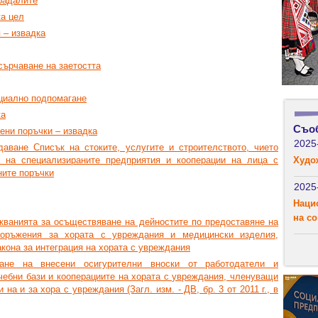
радалите
ка цел
 – извадка
сърчаване на заетостта
оциално подпомагане
ка
Съо
ени поръчки – извадка
2025
даване Списък на стоките, услугите и строителството, чието
Худо
 на специализираните предприятия и кооперации на лица с
ните поръчки
2025
Наци
на с
скванията за осъществяване на дейностите по предоставяне на
ъоръжения за хората с увреждания и медицински изделия,
Закона за интеграция на хората с увреждания
не на внесени осигурителни вноски от работодатели и
чебни бази и кооперациите на хората с увреждания, членуващи
а и за хора с увреждания (Загл. изм. - ДВ, бр. 3 от 2011 г., в