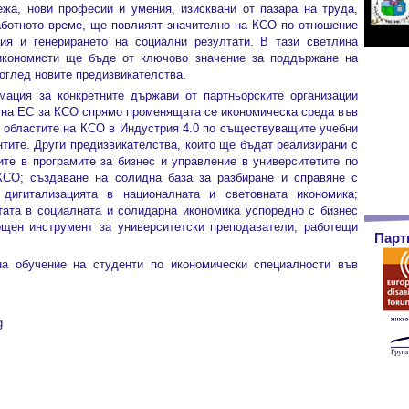
ежа, нови професии и умения, изисквани от пазара на труда,
аботното време, ще повлияят значително на КСО по отношение
ия и генерирането на социални резултати. В тази светлина
икономисти ще бъде от ключово значение за поддържане на
 оглед новите предизвикателства.
мация за конкретните държави от партньорските организации
а на ЕС за КСО спрямо променящата се икономическа среда във
ни областите на КСО в Индустрия 4.0 по съществуващите учебни
нтите. Други предизвикателства, които ще бъдат реализирани с
те в програмите за бизнес и управление в университетите по
КСО; създаване на солидна база за разбиране и справяне с
 дигитализацията в националната и световната икономика;
тата в социалната и солидарна икономика успоредно с бизнес
ощен инструмент за университетски преподаватели, работещи
Парт
а обучение на студенти по икономически специалности във
g