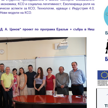
 икономика; КСО и социална легитимност; Еволюираща роля на
ически аспекти за КСО; Технологии, идващи с Индустрия 4.0;
 Нови модели на КСО.
Д. А. Ценов“ проект по програма Еразъм + събра в Ниш