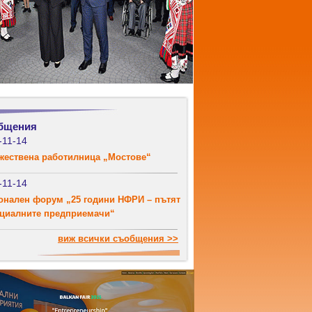
бщения
-11-14
жествена работилница „Мостове“
-11-14
онален форум „25 години НФРИ – пътят
оциалните предприемачи“
виж всички съобщения >>