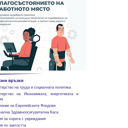
зни връзки
терство на труда и социалната политика
терство на Икономиката, енергетиката и
ма
ление на Европейските Фондове
нална Здравноосигурителна Каса
ия за хората с увреждания
я по заетостта