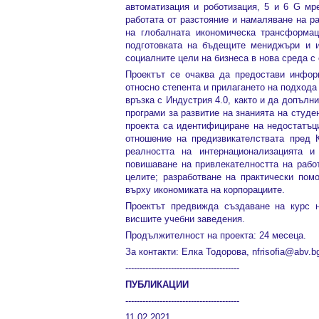
автоматизация и роботизация, 5 и 6 G мр
работата от разстояние и намаляване на р
на глобалната икономическа трансформац
подготовката на бъдещите мениджъри и 
социалните цели на бизнеса в нова среда с
Проектът се очаква да предостави инфор
относно степента и прилагането на подход
връзка с Индустрия 4.0, както и да допъл
програми за развитие на знанията на студе
проекта са идентифициране на недостатъци
отношение на предизвикателствата пред 
реалността на интернационализацията и
повишаване на привлекателността на рабо
целите; разработване на практически пом
върху икономиката на корпорациите.
Проектът предвижда създаване на курс н
висшите учебни заведения.
Продължителност на проекта: 24 месеца.
За контакти: Елка Тодорова, nfrisofia@abv.b
----------------------------------------
ПУБЛИКАЦИИ
----------------------------------------
11.02.2021