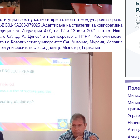
нституции взеха участие в присъствената международна среща
1-BG01-KA203-079025 „Адаптиране на стратегии за корпоративна
диците от Индустрия 4.0“, на 12 и 13 юли 2021 г. в гр. Ниш,
а е СА „Д. А. Ценов“ в партньорство с НФРИ, Икономическия
та на Католическия университет Сан Антонио, Мурсия, Испания
ски университети със седалище Мюнстер, Германия.
Поле
Минис
Минис
туриз
Управ
Нацио
Агенц
Агенци