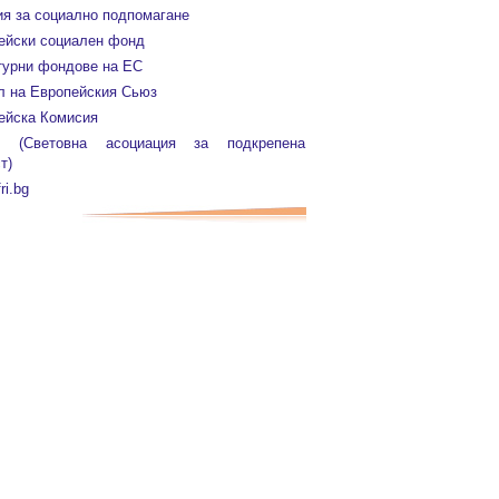
ия за социално подпомагане
ейски социален фонд
турни фондове на ЕС
л на Европейския Сьюз
ейска Комисия
 (Световна асоциация за подкрепена
т)
ri.bg