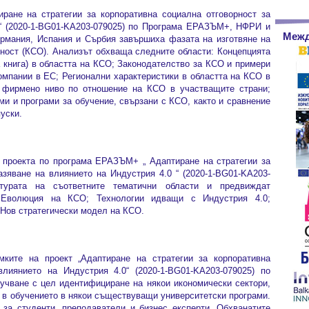
иране на стратегии за корпоративна социална отговорност за
0“ (2020-1-BG01-KA203-079025) по Програма EРАЗЪМ+, НФРИ и
Межд
ермания, Испания и Сърбия завършиха фазата на изготвяне на
рност (КСО). Анализът обхваща следните области: Концепцията
 книга) в областта на КСО; Законодателство за КСО и примери
компании в ЕС; Регионални характеристики в областта на КСО в
а фирмено ниво по отношение на КСО в участващите страни;
и и програми за обучение, свързани с КСО, както и сравнение
уски.
 проекта по програма EРАЗЪМ+ „ Адаптиране на стратегии за
азяване на влиянието на Индустрия 4.0 “ (2020-1-BG01-KA203-
уктурата на съответните тематични области и предвиждат
 Еволюция на КСО; Технологии идващи с Индустрия 4.0;
Нов стратегически модел на КСО.
ките на проект „Адаптиране на стратегии за корпоративна
влиянието на Индустрия 4.0“ (2020-1-BG01-KA203-079025) по
чване с цел идентифициране на някои икономически сектори,
и в обучението в някои съществуващи университетски програми.
за студенти, преподаватели и бизнес експерти. Обхванатите