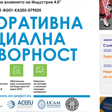
Съо
2025
Худо
2025
Наци
на с