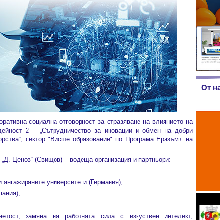
От н
поративна социална отговорност за отразяване на влиянието на
дейност 2 – „Сътрудничество за иновации и обмен на добри
ьорства“, сектор "Висше образование" по Програма Еразъм+ на
 „Д. Ценов“ (Свищов) – водеща организация и партньори:
 ангажираните университети (Германия);
пания);
аетост, замяна на работната сила с изкуствен интелект,