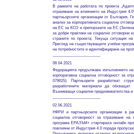
В рамките на работата по проекта „Адапт
отразяване на влиянието на Индустрия 4.
партньорските организации от България, Г
анализ за корпоративната социална отгово
на ЕС за КСО и препоръките на ЕС (Зелена
за добри практики на социално отговорни 
страните по проекта; Текуща ситуация н
Преглед на съществуващите учебни програм
на потребностите и идентифициране на проп
----------------------------------------
08.04.2021
Федерацията продължава изпълнението на
корпоративна социална отговорност за отр
079025). Партньорите разработват стр
разработените материали да обхващат:
Възникващи социални предизвикателства и 
----------------------------------------
02.06.2021
НФРИ и партньорските организации в рам
социална отговорност за отразяване на 
програма EРАЗЪМ+ стартираха онлайн проу
повлияни от Индустрия 4.0 поради пропуск
Проучването включва отделни въпросници 