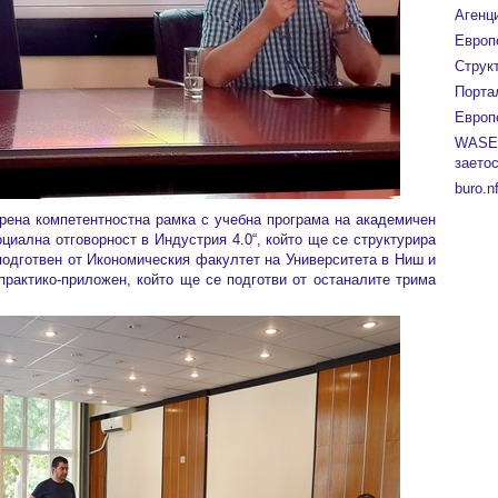
Агенц
Европ
Струк
Порта
Европ
WASE
заетос
buro.nf
брена компетентностна рамка с учебна програма на академичен
оциална отговорност в Индустрия 4.0“, който ще се структурира
 подготвен от Икономическия факултет на Университета в Ниш и
 практико-приложен, който ще се подготви от останалите трима