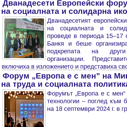
Дванадесети Европейски фору
на социалната и солидарна ик
Дванадесетият европейски
на социалната и солид
проведе в периода 15–17 о
Банкя и беше организи
подкрепата на други 
организации. Предста
включиха в изложението и представиха сво
Форум „Европа е с мен” на Ми
на труда и социалната политик
Форумът „Европа е с мен“
технологии – поглед към 
на 18 септември 2024 г. в г