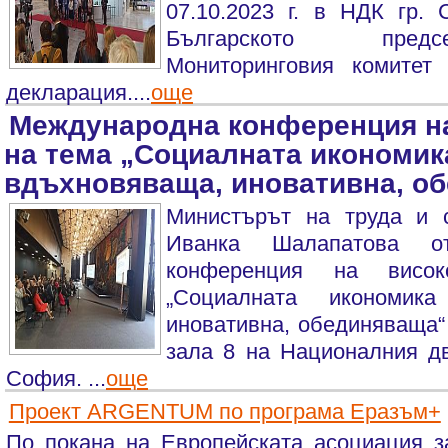
07.10.2023 г. в НДК гр.
Българското пред
Мониторинговия комитет
декларация....
още
Международна конференция на
на тема „Социалната икономик
вдъхновяваща, иновативна, о
Министърът на труда и 
Иванка Шалапатова от
конференция на висо
„Социалната икономик
иновативна, обединяваща“ 
зала 8 на Националния дв
София. ...
още
Проект ARGENTUM по програма Еразъм+
По покана на Европейската асоциация з