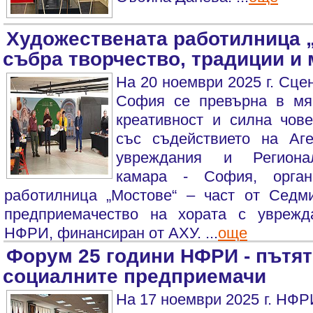
Художествената работилница 
събра творчество, традиции и
На 20 ноември 2025 г. Сце
София се превърна в мя
креативност и силна чов
със съдействието на Аг
увреждания и Регионал
камара - София, орган
работилница „Мостове“ – част от Седм
предприемачество на хората с уврежд
НФРИ, финансиран от АХУ. ...
още
Форум 25 години НФРИ - пътят
социалните предприемачи
На 17 ноември 2025 г. НФР