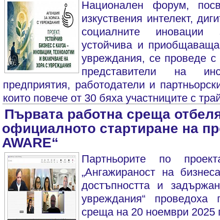
Национален форум, пос
изкуствения интелект, диг
социалните иновации 
устойчива и приобщаваща 
увреждания, се проведе с 
представители на инс
предприятия, работодатели и партньорск
които повече от 30 бяха участниците с тра
Първата работна среща отбел
официалното стартиране на пр
AWARE“
Партньорите по прое
„Ангажираност на бизнес
достъпността и задържа
увреждания“ проведоха 
среща на 20 ноември 2025 г.