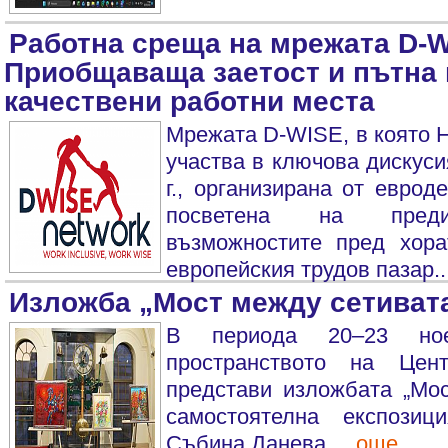
Работна среща на мрежата D-W
Приобщаваща заетост и пътна 
качествени работни места
Мрежата D-WISE, в която 
участва в ключова дискуси
г., организирана от еврод
посветена на предиз
възможностите пред хор
европейския трудов пазар...
Изложба „Мост между сетиват
В периода 20–23 но
пространството на Це
представи изложбата „Мос
самостоятелна експозиц
Събина Данева. ...
още