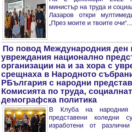
министър на труда и социа
Лазаров откри мултимед
„През моите и твоите очи“...
По повод Международния ден н
увреждания национално предс
организации на и за хора с ув
срещнаха в Народното събран
РБългария с народни представ
Комисията по труда, социалнат
демографска политика
В Клуба на народния 
представени коледни с
изработени от различни