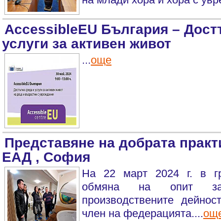
AccessibleEU България – Дост
услуги за активен живот
...
още
Представяне на добрата практ
ЕАД , София
На 22 март 2024 г. в г
обмяна на опит за
производствените дейнос
член на федерацията....
ощ