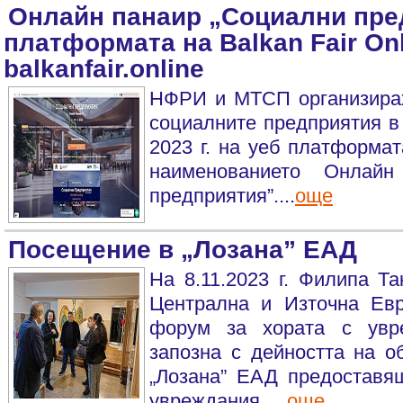
Онлайн панаир „Социални пре
платформата на Balkan Fair Onl
balkanfair.online
НФРИ и МТСП организира
социалните предприятия в
2023 г. на уеб платформата
наименованието Онлайн
предприятия”....
още
Посещение в „Лозана” ЕАД
На 8.11.2023 г. Филипа Та
Централна и Източна Ев
форум за хората с увр
запозна с дейността на о
„Лозана” ЕАД предоставящ
увреждания. ...
още