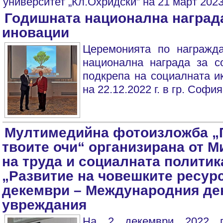
университет „Кл.Охридски” на 21 март 2023 г
Годишната национална наград
иновации
Церемонията по награжд
национална награда за с
подкрепа на социалната и
на 22.12.2022 г. в гр. София.
Мултимедийнa фотоизложба „П
твоите очи“ организирана от 
на труда и социалната политик
„Развитие на човешките ресурс
декември – Международния ден
увреждания
На 2 декември 2022 г