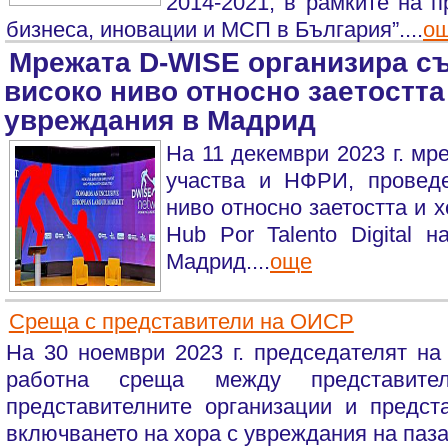
2014-2021, в рамките на п
бизнеса, иновации и МСП в България”....
о
Мрежата D-WISE организира с
високо ниво относно заетостта
увреждания в Мадрид
На 11 декември 2023 г. мр
участва и НФРИ, провед
ниво относно заетостта и 
Hub Por Talento Digital
Мадрид....
още
Среща с представители на ОИСР
На 30 ноември 2023 г. председателят н
работна среща между представите
представителните организации и предс
включването на хора с увреждания на пазар