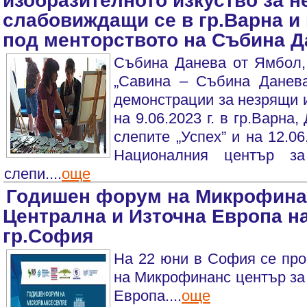
изобразителното изкуство за н
слабовиждащи се в гр.Варна и
под менторството на Събина Д
Събина Данева от Ямбол
„Савина – Събина Данева
демонстрации за незрящи и
на 9.06.2023 г. в гр.Варна
слепите „Успех” и на 12.06
Националния център за
слепи....
още
Годишен форум на Микрофина
Централна и Източна Европа на 
гр.София
На 22 юни в София се пр
на Микрофинанс център за
Европа....
още