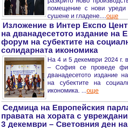
разкрито ново производст
помещение с нови уреди 
сушене и гладене....
още
Изложение в Интер Експо Цент
на дванадесетото издание на 
форум на субектите на социал
солидарната икономика
На 4 и 5 декември 2024 г.
– София се проведе фи
дванадесетото издание н
на субектите на социал
икономика. ...
още
Седмица на Европейския парл
правата на хората с увреждани
3 декември – Световния ден на