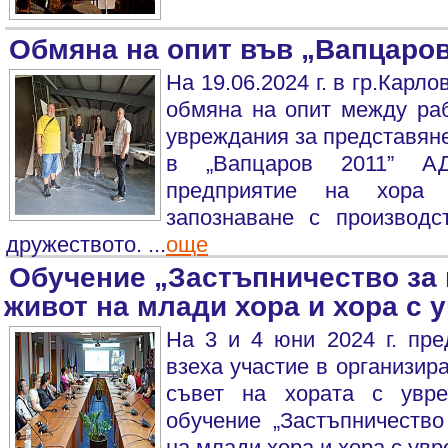
Обмяна на опит във „Вапцаров
На 19.06.2024 г. в гр.Карл
обмяна на опит между раб
увреждания за представяне
в „Вапцаров 2011” АД
предприятие на хора 
запознаване с производс
дружеството. ...
още
Обучение „Застъпничество за
живот на млади хора и хора с 
На 3 и 4 юни 2024 г. пр
взеха участие в организир
съвет на хората с увр
обучение „Застъпничество
на млади хора и хора с увре