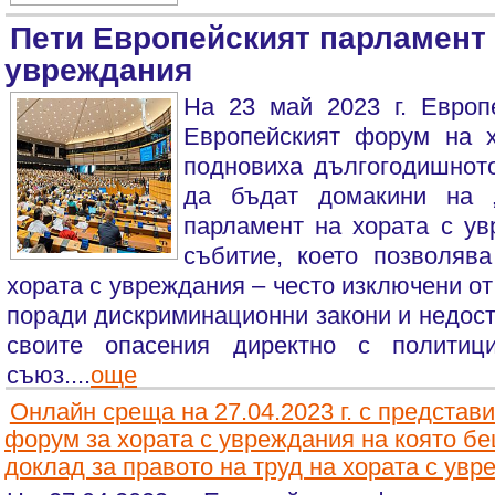
Пети Европейският парламент 
увреждания
На 23 май 2023 г. Европ
Европейският форум на 
подновиха дългогодишното
да бъдат домакини на 
парламент на хората с ув
събитие, което позволява
хората с увреждания – често изключени о
поради дискриминационни закони и недост
своите опасения директно с политиц
съюз....
още
Онлайн среща на 27.04.2023 г. с представ
форум за хората с увреждания на която бе
доклад за правото на труд на хората с ув