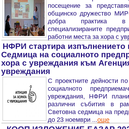
посещение за представя
общинско дружество МИР
добра практика в
специализираните предпр
работни места за хора с ув
НФРИ стартира изпълнението 
Седмица на социалното предп
хора с увреждания към Агенция
увреждания
С проектните дейности по
социалното предприем
увреждания, НФРИ плани
различни събития в ра
Световна седмица на пред
до 23 ноември ...
още