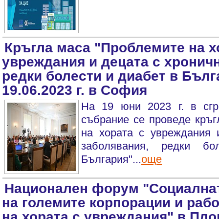
Кръгла маса "Проблемите на х
увреждания и децата с хронич
редки болести и диабет в Бълг
19.06.2023 г. в София
На 19 юни 2023 г. в сг
събрание се проведе кръг
на хората с увреждания 
заболявания, редки б
България"...
още
Национален форум "Социалнат
на големите корпорации и раб
на хората с увреждания" в Пл