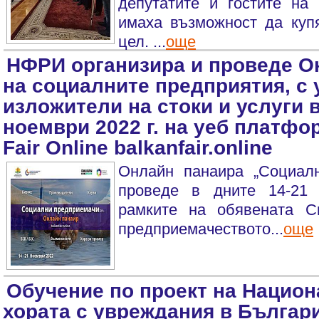
депутатите и гостите на
имаха възможност да купя
цел. ...
още
НФРИ организира и проведе О
на социалните предприятия, с 
изложители на стоки и услуги 
ноември 2022 г. на уеб платфо
Fair Online balkanfair.online
Онлайн панаира „Социал
проведе в дните 14-21 
рамките на обявената С
предприемачеството...
още
Обучение по проект на Национ
хората с увреждания в Българ