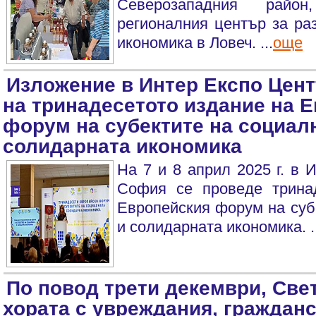
Северозападния район
регионалния център за ра
икономика в Ловеч. ...
още
Изложение в Интер Експо Цент
на тринадесетото издание на 
форум на субектите на социал
солидарната икономика
На 7 и 8 април 2025 г. в 
София се проведе трина
Европейския форум на суб
и солидарната икономика. ..
По повод трети декември, Све
хората с увреждания, граждан